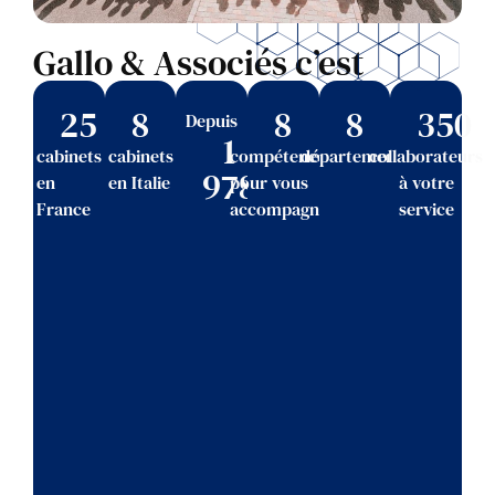
Gallo & Associés c’est
25
8
8
8
350
Depuis
1
cabinets
cabinets
compétences
départements
collaborateurs
978
en
en Italie
pour vous
à votre
France
accompagner
service