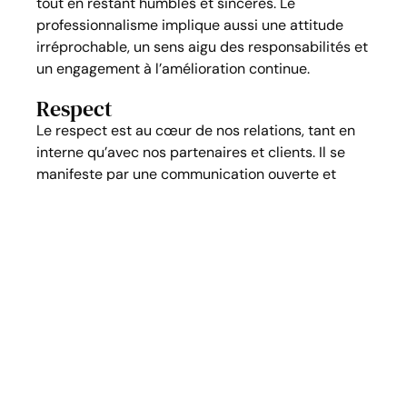
tout en restant humbles et sincères. Le
professionnalisme implique aussi une attitude
irréprochable, un sens aigu des responsabilités et
un engagement à l’amélioration continue.
Respect
Le respect est au cœur de nos relations, tant en
interne qu’avec nos partenaires et clients. Il se
manifeste par une communication ouverte et
honnête, ainsi que par la reconnaissance de la
diversité des idées et des personnes avec qui
nous collaborons. C’est aussi le respect de nos
engagements envers nos clients et la gratitude
pour la confiance qui nous est accordée. C’est
pourquoi nous veillons à offrir un service
irréprochable en honorant notre parole.
Choisir Gallo & Associés,