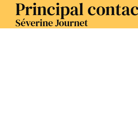
Principal contac
Séverine Journet
Responsable des ressources Humaines chez Gal
« Chaque recrutement est avant tout une rencon
librement sur ses envies, ses attentes, ses proj
collaboration réussie.»
Découvrez nos offres d'emploi