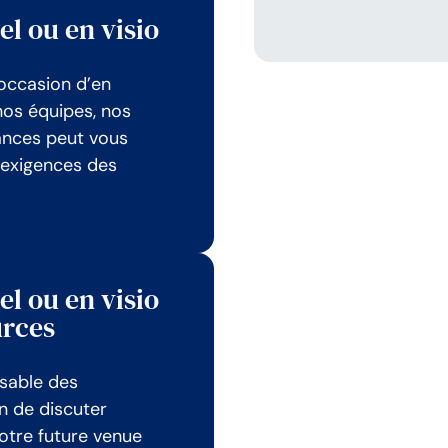
el ou en visio
’occasion d’en
nos équipes, nos
sances peut vous
 exigences des
el ou en visio
urces
nsable des
n de discuter
otre future venue