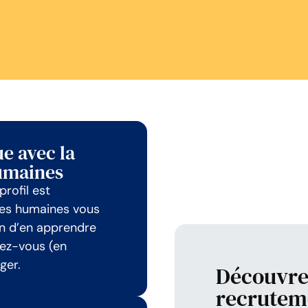
ue avec la
umaines
profil est
ces humaines vous
in d’en apprendre
dez-vous (en
ger.
Découvre
recrutem