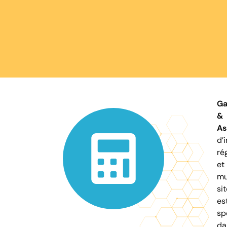
Ga
&
As
d’
ré
et
mu
sit
es
sp
da