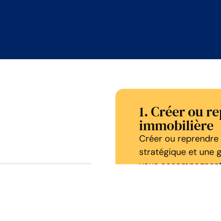
1. Créer ou r
immobilière
Créer ou reprendre 
stratégique et une 
vous accompagnent 
évaluer sa faisabili
optimiser la rentabi
utes les
sécuriser vos inves
analyse juridique, so