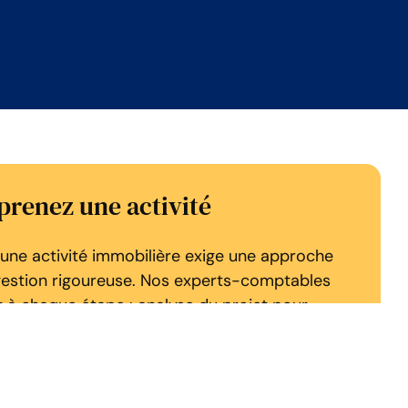
eprenez une activité
une activité immobilière exige une approche
gestion rigoureuse. Nos experts-comptables
à chaque étape : analyse du projet pour
té, étude économique et financière pour
lité, et recherche de financement pour
tissements. Nous réalisons également une
ciale et fiscale, en vous conseillant sur le