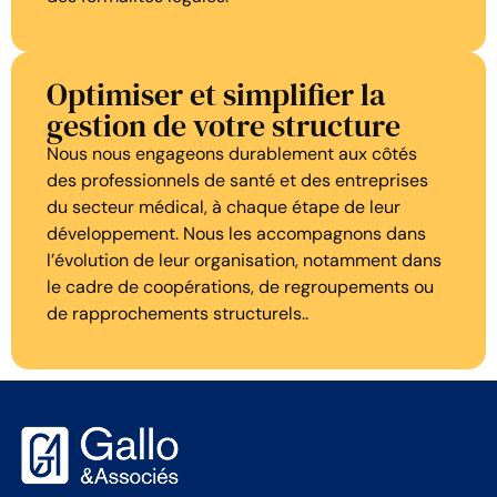
Optimiser et simplifier la
gestion de votre structure
Nous nous engageons durablement aux côtés
des professionnels de santé et des entreprises
du secteur médical, à chaque étape de leur
développement. Nous les accompagnons dans
l’évolution de leur organisation, notamment dans
le cadre de coopérations, de regroupements ou
de rapprochements structurels..