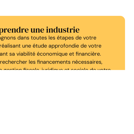
eprendre une industrie
nons dans toutes les étapes de votre
n réalisant une étude approfondie de votre
sant sa viabilité économique et financière.
rechercher les financements nécessaires,
 gestion fiscale, juridique et sociale de votre
rts vous conseillent sur la structure
aptée, assurent le suivi des formalités
vous apportent un soutien dans la gestion
 comptabilité, paie et déclarations sociales.
à votre disposition des outils de gestion
vre l’évolution de votre activité et garantir
e projet.