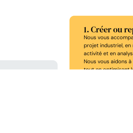
1. Créer ou r
Nous vous accompag
projet industriel, e
activité et en analy
Nous vous aidons à 
tout en optimisant la
entreprise. Nos expe
utes les
juridique la plus ad
votre
administratives et 
quotidienne de votre
Enfin, nous mettons 
performants pour sui
la pérennité de votr