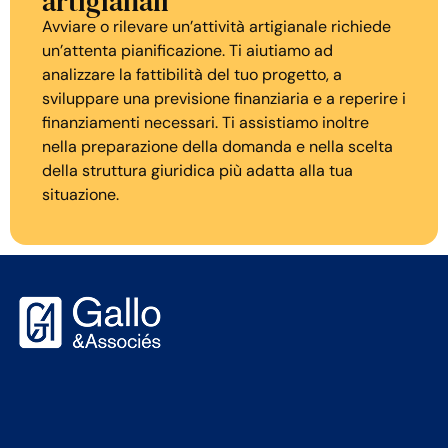
artigianali
Avviare o rilevare un’attività artigianale richiede
un’attenta pianificazione. Ti aiutiamo ad
analizzare la fattibilità del tuo progetto, a
sviluppare una previsione finanziaria e a reperire i
finanziamenti necessari. Ti assistiamo inoltre
nella preparazione della domanda e nella scelta
della struttura giuridica più adatta alla tua
situazione.