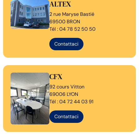
ALTEX
2 rue Maryse Bastié
69500 BRON
Tél : 04 78 52 50 50
Contattaci
CFX
92 cours Vitton
69006 LYON
Tél : 04 72 44 03 91
Contattaci