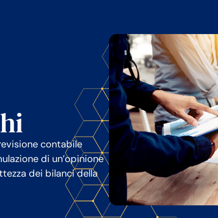
chi
revisione contabile
ormulazione di un’opinione
ettezza dei bilanci della