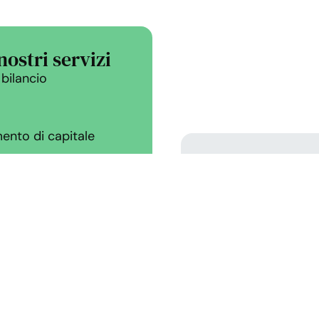
nostri servizi
 bilancio
mento di capitale
La nost
materia
tuale è quello di
contabi
iarie della vostra
Fissa un ap
tuale è quello di
iarie della vostra