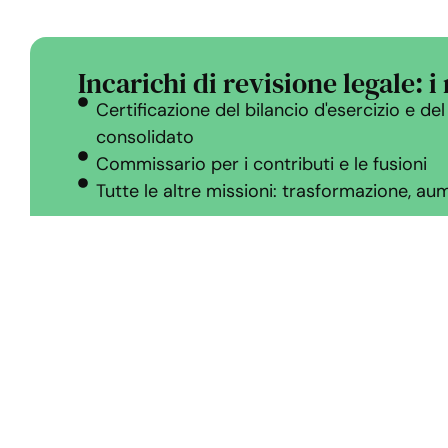
Incarichi di revisione legale: i 
Certificazione del bilancio d'esercizio e del
consolidato
Commissario per i contributi e le fusioni
Tutte le altre missioni: trasformazione, au
Missione di audit contrattuale
L’obiettivo delle missioni di revisione contrat
esprimere un parere sulle informazioni finanz
azienda da presentare a terzi.
L’obiettivo delle missioni di revisione contrat
esprimere un parere sulle informazioni finanz