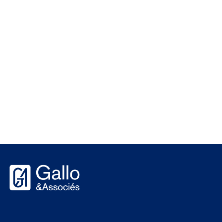
Uffici
di
Chi
Gallo
siamo
&
Stiamo
noi?
Associates
assumendo