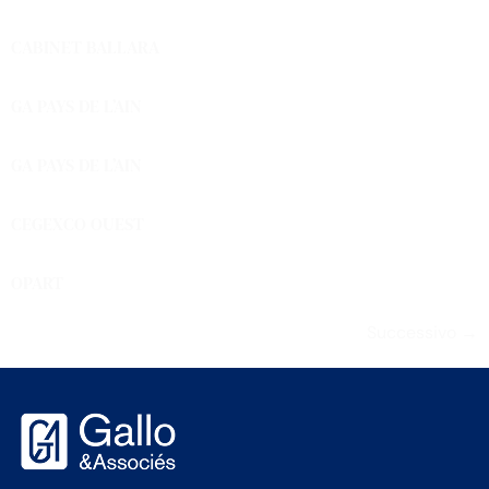
CABINET BALLARA
GA PAYS DE L’AIN
GA PAYS DE L’AIN
CEGEXCO OUEST
OPART
Successivo
→